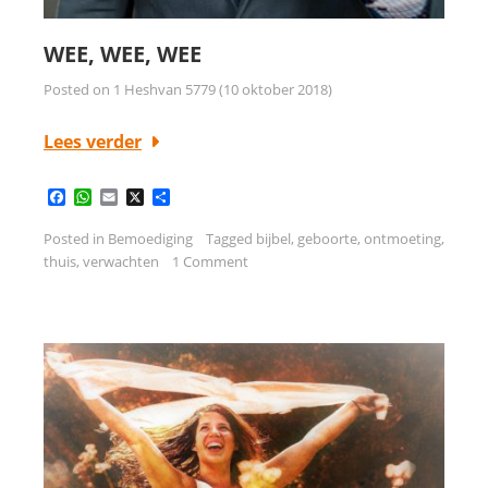
WEE, WEE, WEE
Posted on
1 Heshvan 5779 (10 oktober 2018)
Lees verder
Facebook
WhatsApp
Email
X
Delen
Posted in
Bemoediging
Tagged
bijbel
,
geboorte
,
ontmoeting
,
thuis
,
verwachten
1 Comment