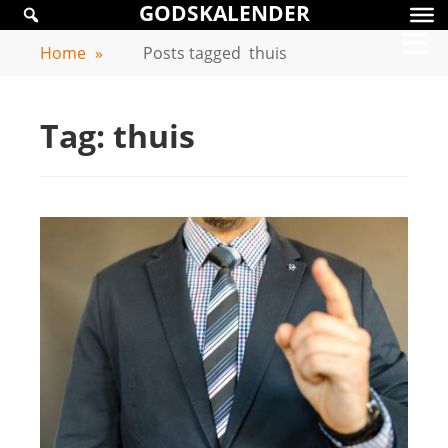
GODSKALENDER
Skip
GODSKALENDER
to
Home
»
Posts tagged
thuis
content
Tag:
thuis