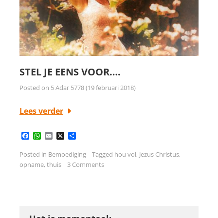
STEL JE EENS VOOR….
Posted on
5 Adar 5778 (19 februari 2018)
Lees verder
Facebook
WhatsApp
Email
X
Delen
Posted in
Bemoediging
Tagged
hou vol
,
Jezus Christus
,
opname
,
thuis
3 Comments