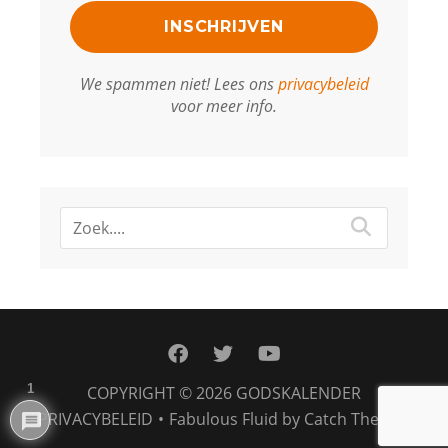
We spammen niet! Lees ons
privacybeleid
voor meer info.
facebook
twitter
youtube
1
COPYRIGHT © 2026
GODSKALENDER
PRIVACYBELEID
•
Fabulous Fluid by
Catch Themes