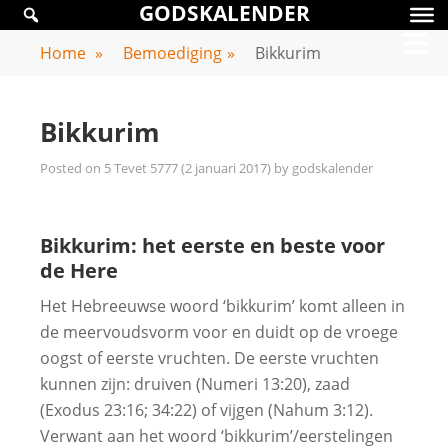
GODSKALENDER
Skip
GODSKALENDER
to
Home
»
Bemoediging
»
Bikkurim
content
Bikkurim
Posted on
5 Tevet 5777 (2 januari 2017)
by
godskalender
Bikkurim: het eerste en beste voor
de Here
Het Hebreeuwse woord ‘bikkurim’ komt alleen in
de meervoudsvorm voor en duidt op de vroege
oogst of eerste vruchten. De eerste vruchten
kunnen zijn: druiven (Numeri 13:20), zaad
(Exodus 23:16; 34:22) of vijgen (Nahum 3:12).
Verwant aan het woord ‘bikkurim’/eerstelingen