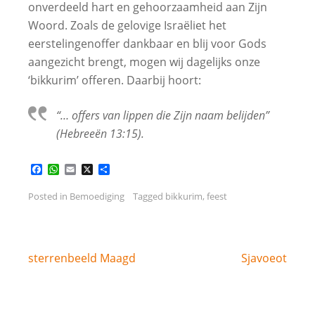
onverdeeld hart en gehoorzaamheid aan Zijn
Woord. Zoals de gelovige Israëliet het
eerstelingenoffer dankbaar en blij voor Gods
aangezicht brengt, mogen wij dagelijks onze
‘bikkurim’ offeren. Daarbij hoort:
“… offers van lippen die Zijn naam belijden”
(Hebreeën 13:15).
Facebook
WhatsApp
Email
X
Delen
Posted in
Bemoediging
Tagged
bikkurim
,
feest
Bericht
sterrenbeeld Maagd
Sjavoeot
navigatie