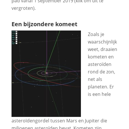
pad vanaf 1 september 2019 (klik om uit te
vergroten).
Een bijzondere komeet
Zoals je
waarschijnlijk
weet, draaien
kometen en
asteroïden
rond de zon,
net als
planeten. Er
is een hele
asteroïdengordel tussen Mars en Jupiter die
miljoenen asteroïden bevat. Kometen zijn