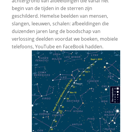
achtergrond van afbeeldingen die vanaf het
begin van de tijden in de sterren zijn
geschilderd. Hemelse beelden van mensen,
slangen, leeuwen, schalen: afbeeldingen die
duizenden jaren lang de boodschap van
verlossing deelden voordat we boeken, mobiele
telefoons, YouTube en FaceBook hadden.