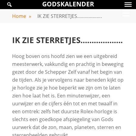
GODSKALENDER
Skip
GODSKALENDER
to
Home
»
IK ZIE STERRETJES……………….
content
IK ZIE STERRETJES……………….
Hoog boven ons hoofd zien we een uitgebreid
meesterwerk, vakkundig en prachtig in beweging
gezet door de Schepper Zelf vanaf het begin van
de tijden. Als je vervolgens naar beneden kijkt op
je horloge zie je hoe beperkt we zijn om te laten
zien hoe laat het is. Een minutenwijzer, een
uurwijzer en de cijfers één tot en met twaalf in
een omtrek: zelfs het duurste Rolex-horloge is
slechts een goedkope afspiegeling van Gods
uurwerk dat de zon, maan, planeten, sterren en
sterrenbeelden gebruikt.