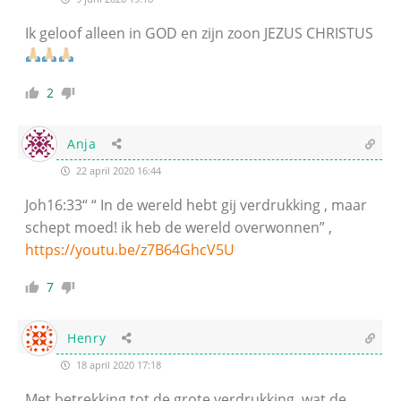
Ik geloof alleen in GOD en zijn zoon JEZUS CHRISTUS
2
Anja
22 april 2020 16:44
Joh16:33“ “ In de wereld hebt gij verdrukking , maar
schept moed! ik heb de wereld overwonnen” ,
https://youtu.be/z7B64GhcV5U
7
Henry
18 april 2020 17:18
Met betrekking tot de grote verdrukking, wat de