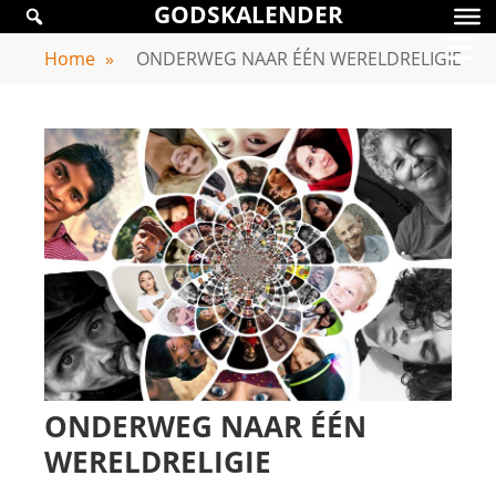
GODSKALENDER
Skip
GODSKALENDER
to
Home
»
ONDERWEG NAAR ÉÉN WERELDRELIGIE
content
ONDERWEG NAAR ÉÉN
WERELDRELIGIE