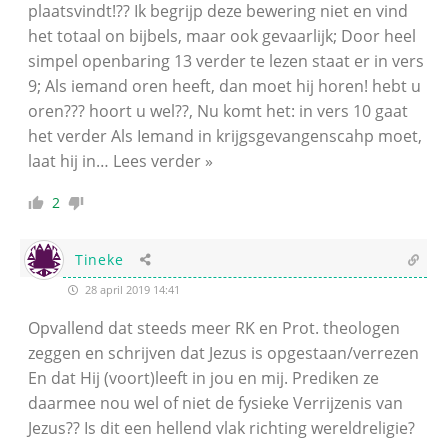
plaatsvindt!?? Ik begrijp deze bewering niet en vind
het totaal on bijbels, maar ook gevaarlijk; Door heel
simpel openbaring 13 verder te lezen staat er in vers
9; Als iemand oren heeft, dan moet hij horen! hebt u
oren??? hoort u wel??, Nu komt het: in vers 10 gaat
het verder Als Iemand in krijgsgevangenscahp moet,
laat hij in
…
Lees verder »
2
Tineke
28 april 2019 14:41
Opvallend dat steeds meer RK en Prot. theologen
zeggen en schrijven dat Jezus is opgestaan/verrezen
En dat Hij (voort)leeft in jou en mij. Prediken ze
daarmee nou wel of niet de fysieke Verrijzenis van
Jezus?? Is dit een hellend vlak richting wereldreligie?