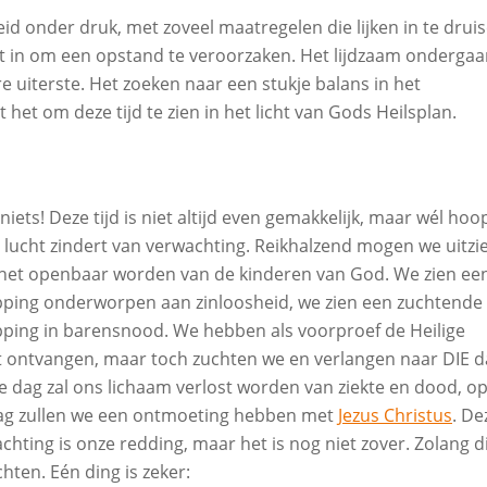
id onder druk, met zoveel maatregelen die lijken in te drui
iet in om een opstand te veroorzaken. Het lijdzaam onderga
e uiterste. Het zoeken naar een stukje balans in het
et om deze tijd te zien in het licht van Gods Heilsplan.
ets! Deze tijd is niet altijd even gemakkelijk, maar wél hoo
 lucht zindert van verwachting.
Reikhalzend mogen we uitzi
het openbaar worden van de kinderen van God. We zien ee
ping onderworpen aan zinloosheid, we zien een zuchtende
ping in barensnood. We hebben als voorproef de Heilige
 ontvangen, maar toch zuchten we en verlangen naar DIE d
e dag zal ons lichaam verlost worden van ziekte en dood, o
ag zullen we een ontmoeting hebben met
Jezus Christus
. De
chting is onze redding, maar het is nog niet zover. Zolang d
hten. Eén ding is zeker: