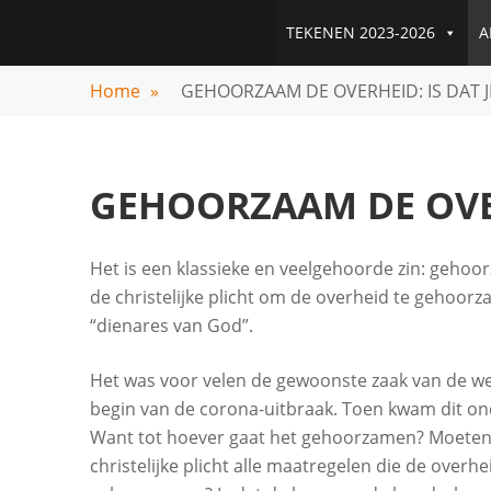
Skip
GODSKALENDER
TEKENEN 2023-2026
A
to
content
Home
»
GEHOORZAAM DE OVERHEID: IS DAT J
GEHOORZAAM DE OVERH
Het is een klassieke en veelgehoorde zin: gehoo
de christelijke plicht om de overheid te gehoor
“dienares van God”.
Het was voor velen de gewoonste zaak van de we
begin van de corona-uitbraak. Toen kwam dit ond
Want tot hoever gaat het gehoorzamen? Moeten
christelijke plicht alle maatregelen die de overhe