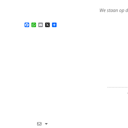
We staan op d
Facebook
WhatsApp
Email
X
Delen