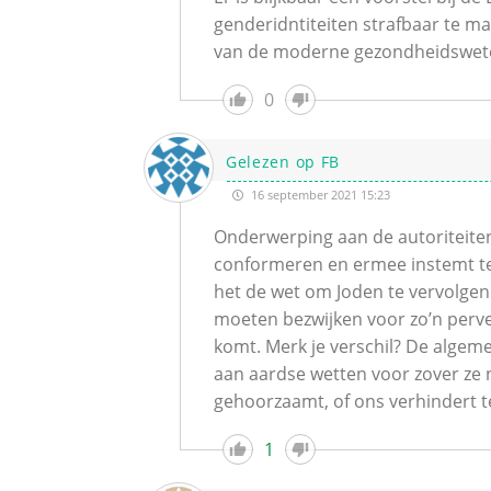
genderidntiteiten strafbaar te mak
van de moderne gezondheidswete
0
Gelezen op FB
16 september 2021 15:23
Onderwerping aan de autoriteiten
conformeren en ermee instemt terr
het de wet om Joden te vervolgen
moeten bezwijken voor zo’n perve
komt. Merk je verschil? De algem
aan aardse wetten voor zover ze n
gehoorzaamt, of ons verhindert te
1