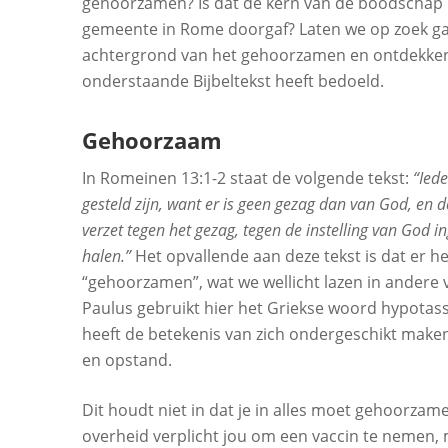
gehoorzamen? Is dat de kern van de boodschap 
gemeente in Rome doorgaf? Laten we op zoek g
achtergrond van het gehoorzamen en ontdekken
onderstaande Bijbeltekst heeft bedoeld.
Gehoorzaam
In Romeinen 13:1-2 staat de volgende tekst:
“Ied
gesteld zijn, want er is geen gezag dan van God, en de
verzet tegen het gezag, tegen de instelling van God i
halen.”
Het opvallende aan deze tekst is dat er 
“gehoorzamen”, wat we wellicht lazen in andere 
Paulus gebruikt hier het Griekse woord hypotas
heeft de betekenis van zich ondergeschikt maken
en opstand.
Dit houdt niet in dat je in alles moet gehoorza
overheid verplicht jou om een vaccin te nemen, 