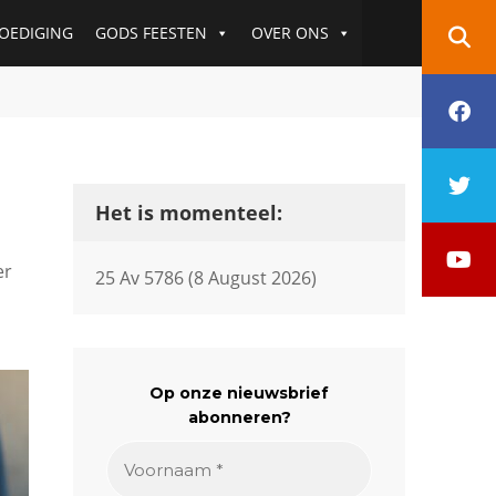
OEDIGING
GODS FEESTEN
OVER ONS
f
t
Het is momenteel:
y
er
25 Av 5786 (8 August 2026)
Op onze nieuwsbrief
abonneren?