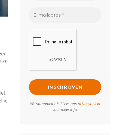
hem
zich
Het
llie
We spammen niet! Lees ons
privacybeleid
voor meer info.