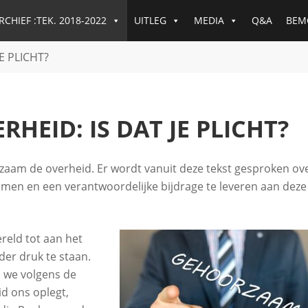
RCHIEF :TEK. 2018-2022
UITLEG
MEDIA
Q&A
BEM
E PLICHT?
EID: IS DAT JE PLICHT?
rzaam de overheid. Er wordt vanuit deze tekst gesproken ov
zamen en een verantwoordelijke bijdrage te leveren aan deze
reld tot aan het
er druk te staan.
 we volgens de
id ons oplegt,