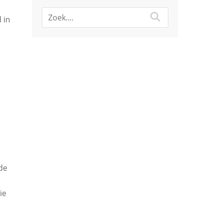
 in
n
 de
ie