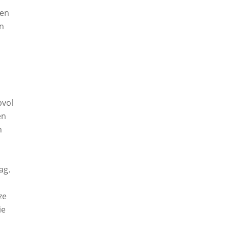
sen
an
pvol
en
n
ag.
p
ze
ie