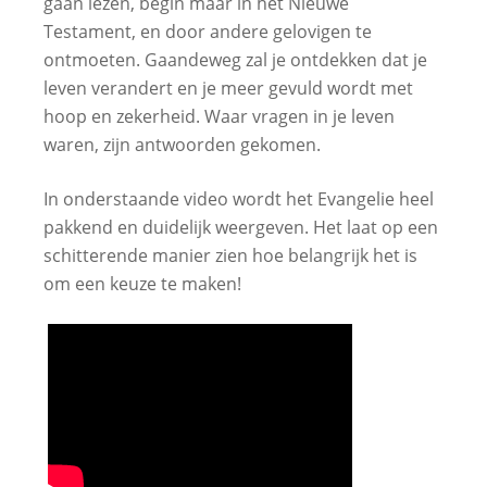
gaan lezen, begin maar in het Nieuwe
Testament, en door andere gelovigen te
ontmoeten. Gaandeweg zal je ontdekken dat je
leven verandert en je meer gevuld wordt met
hoop en zekerheid. Waar vragen in je leven
waren, zijn antwoorden gekomen.
In onderstaande video wordt het Evangelie heel
pakkend en duidelijk weergeven. Het laat op een
schitterende manier zien hoe belangrijk het is
om een keuze te maken!