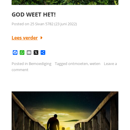
GOD WEET HET!
Posted on
25 Sivan 5782 (23 juni 2022)
Lees verder
Facebook
WhatsApp
Email
X
Delen
Posted in
Bemoediging
Tagged
ontmoeten
,
weten
Leave a
comment