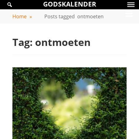
GODSKALENDER
Skip
GODSKALENDER
to
Home
»
Posts tagged
ontmoeten
content
Tag:
ontmoeten