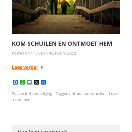
KOM SCHUILEN EN ONTMOET HEM
Posted on
11 Sivan 5782 (9 juni 2022)
Lees verder
Facebook
WhatsApp
Email
X
Delen
Posted in
Bemoediging
Tagged
ontmoeten
,
schuilen
Leave
a comment