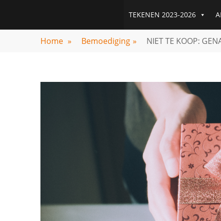
Skip
GODSKALENDER
TEKENEN 2023-2026
A
to
content
Home
»
Bemoediging
»
NIET TE KOOP: GEN