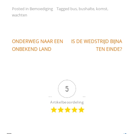
Posted in
Bemoediging
Tagged
bus
,
bushalte
,
komst
,
wachten
Bericht
ONDERWEG NAAR EEN
IS DE WEDSTRIJD BIJNA
navigatie
ONBEKEND LAND
TEN EINDE?
5
Artikelbeoordeling