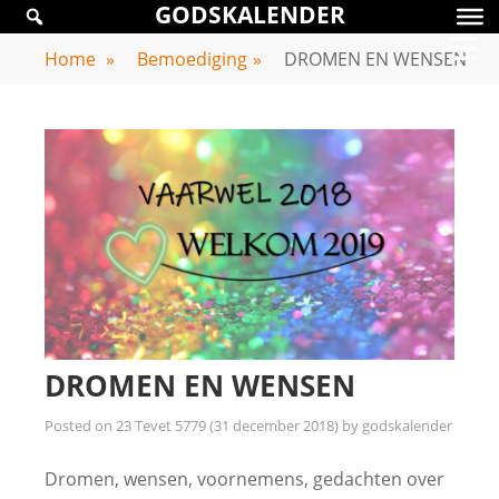
GODSKALENDER
Skip
GODSKALENDER
to
Home
»
Bemoediging
»
DROMEN EN WENSEN
content
DROMEN EN WENSEN
Posted on
23 Tevet 5779 (31 december 2018)
by
godskalender
Dromen, wensen, voornemens, gedachten over