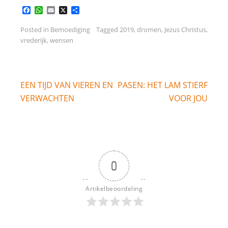
Facebook
WhatsApp
Email
X
Delen
Posted in
Bemoediging
Tagged
2019
,
dromen
,
Jezus Christus
,
vrederijk
,
wensen
Bericht
EEN TIJD VAN VIEREN EN
PASEN: HET LAM STIERF
navigatie
VERWACHTEN
VOOR JOU
0
Artikelbeoordeling