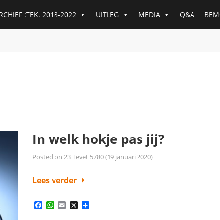
RCHIEF :TEK. 2018-2022
UITLEG
MEDIA
Q&A
BEM
In welk hokje pas jij?
Posted on
23 Tevet 5780 (19 januari 2020)
Lees verder
Facebook
WhatsApp
Email
X
Delen