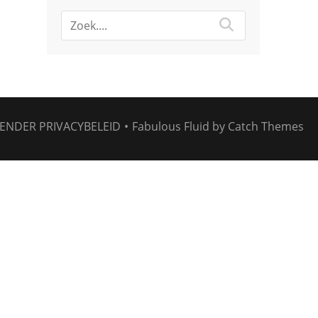
ENDER
PRIVACYBELEID
•
Fabulous Fluid by
Catch Themes