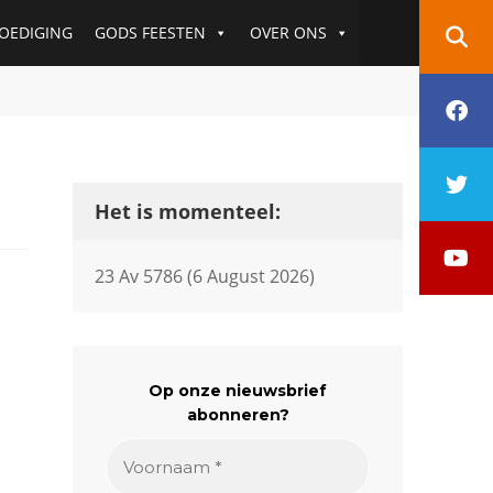
OEDIGING
GODS FEESTEN
OVER ONS
f
t
Het is momenteel:
y
23 Av 5786 (6 August 2026)
Op onze nieuwsbrief
abonneren?