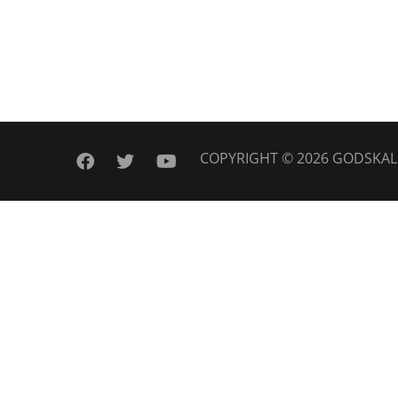
COPYRIGHT © 2026
GODSKAL
facebook
twitter
youtube