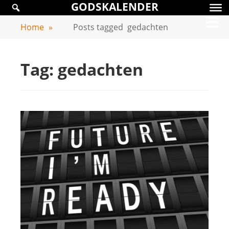
GODSKALENDER
Skip
GODSKALENDER
to
Home
»
Posts tagged
gedachten
content
Tag:
gedachten