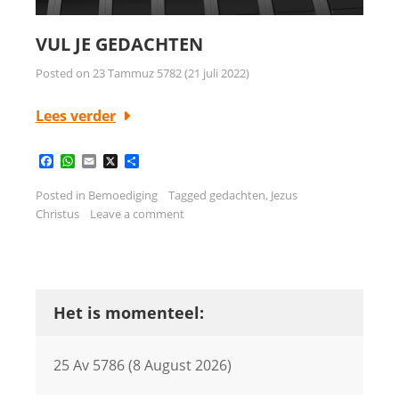
VUL JE GEDACHTEN
Posted on
23 Tammuz 5782 (21 juli 2022)
Lees verder
Facebook
WhatsApp
Email
X
Delen
Posted in
Bemoediging
Tagged
gedachten
,
Jezus
Christus
Leave a comment
Het is momenteel:
25 Av 5786 (8 August 2026)