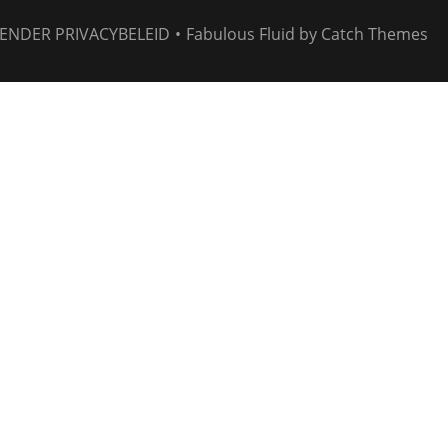
ENDER
PRIVACYBELEID
•
Fabulous Fluid by
Catch Themes