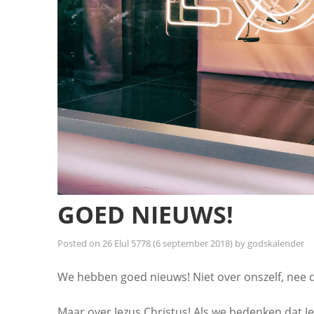
GOED NIEUWS!
Posted on
26 Elul 5778 (6 september 2018)
by
godskalender
We hebben goed nieuws! Niet over onszelf, nee d
Maar over Jezus Christus! Als we bedenken dat J