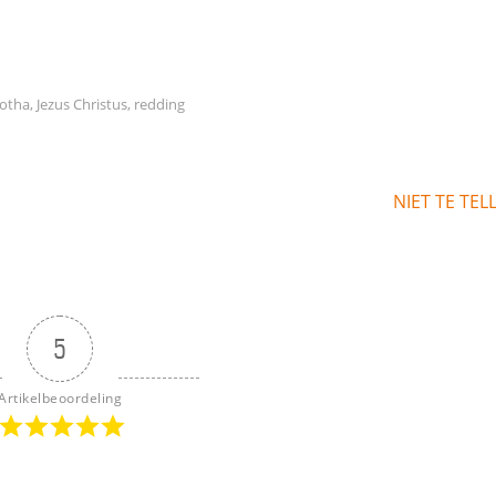
otha
,
Jezus Christus
,
redding
NIET TE TEL
5
Artikelbeoordeling