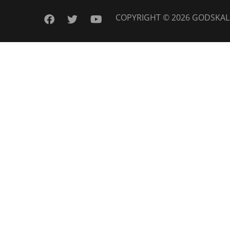
COPYRIGHT © 2026
GODSKAL
facebook
twitter
youtube