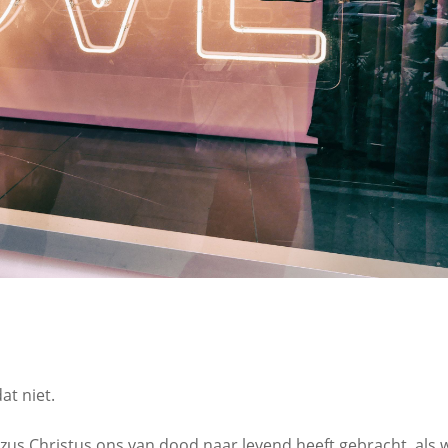
at niet.
ezus Christus ons van dood naar levend heeft gebracht, als 