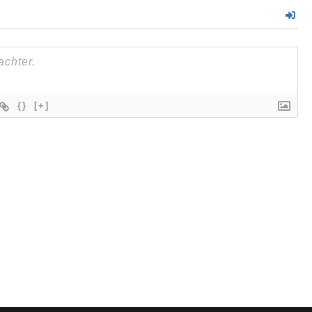
{}
[+]