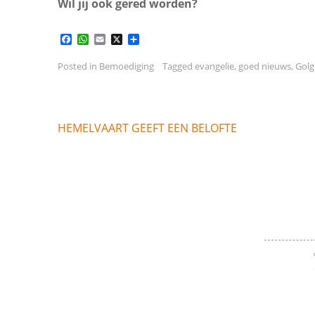
Wil jij ook gered worden?
Facebook
WhatsApp
Email
X
Delen
Posted in
Bemoediging
Tagged
evangelie
,
goed nieuws
,
Golg
Bericht
HEMELVAART GEEFT EEN BELOFTE
navigatie