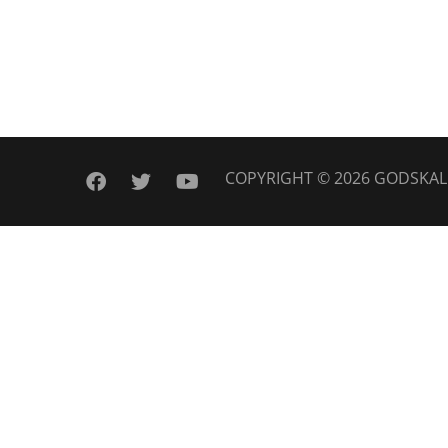
COPYRIGHT © 2026
GODSKAL
facebook
twitter
youtube