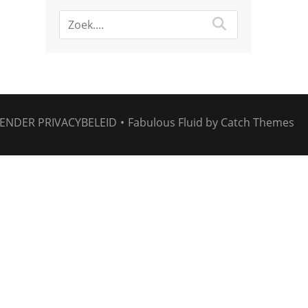
ENDER
PRIVACYBELEID
•
Fabulous Fluid by
Catch Themes