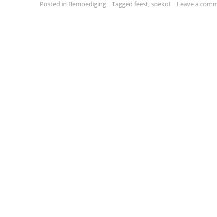
Posted in
Bemoediging
Tagged
feest
,
soekot
Leave a com