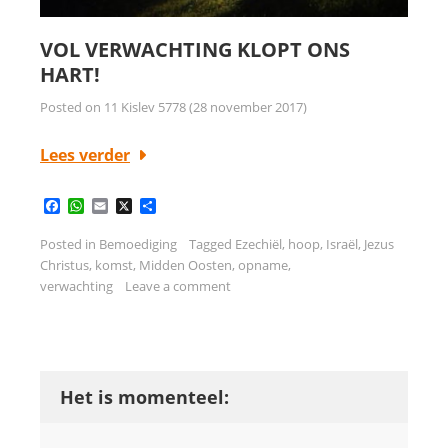
VOL VERWACHTING KLOPT ONS
HART!
Posted on
11 Kislev 5778 (28 november 2017)
Lees verder
Facebook
WhatsApp
Email
X
Delen
Posted in
Bemoediging
Tagged
Ezechiël
,
hoop
,
Israël
,
Jezus
Christus
,
komst
,
Midden Oosten
,
opname
,
verwachting
Leave a comment
Het is momenteel: