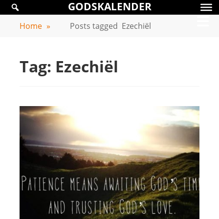
GODSKALENDER
Skip
GODSKALENDER
to
Home
»
Posts tagged
Ezechiël
content
Tag:
Ezechiël