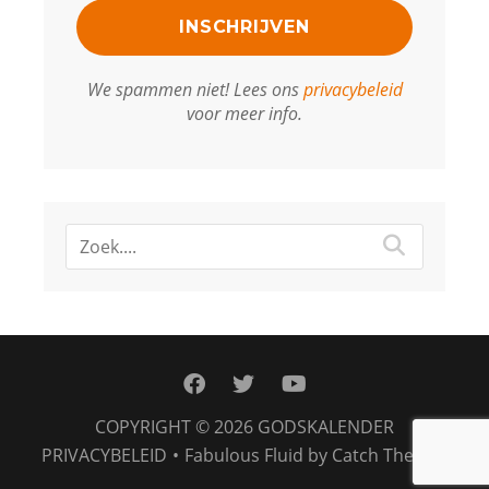
We spammen niet! Lees ons
privacybeleid
voor meer info.
facebook
twitter
youtube
COPYRIGHT © 2026
GODSKALENDER
PRIVACYBELEID
•
Fabulous Fluid by
Catch Themes