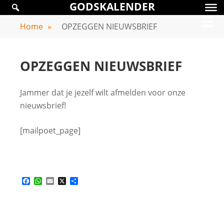
GODSKALENDER
Skip
GODSKALENDER
to
Home
»
OPZEGGEN NIEUWSBRIEF
content
OPZEGGEN NIEUWSBRIEF
Jammer dat je jezelf wilt afmelden voor onze
nieuwsbrief!
[mailpoet_page]
Facebook
WhatsApp
Email
X
Delen